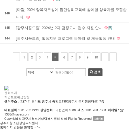
[마감] 2024 양육자코칭에 집단심리교육에 참여할 양육자를 모집합
146
니다.
[광주시꿈드림] 2024년 2차 검정고시 접수 지원 안내
145
[광주시꿈드림] 활동지원 프로그램 동아리 및 체육활동 안내
144
1
2
3
4
5
6
7
8
9
10
검색
센터소개
개인보호취급방침
: (12744) 경기도 광주시 중앙로199(광주시 복지행정타운) 7층
센터주소
: 031-762-2219
: 국번없이 1388
: 031-763-7633
: gjy
대표전화
상담전화
팩스
이메일
1388@naver.com
Copyright © 광주시청소년상담복지센터 © All Rights Reserved.
admin
광주시청소년상담복지센터
홈페이지 방문을 환영합니다.