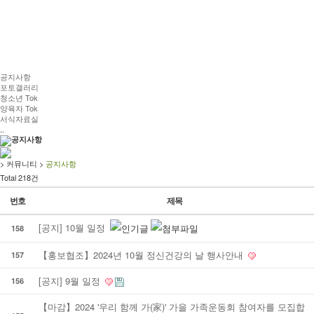
커뮤니티
공지사항
포토갤러리
청소년 Tok
양육자 Tok
서식자료실
..
공지사항
>
커뮤니티
>
공지사항
Total 218건
번호
제목
[공지] 10월 일정
158
【홍보협조】2024년 10월 정신건강의 날 행사안내
157
[공지] 9월 일정
156
【마감】2024 '우리 함께 가(家)' 가을 가족운동회 참여자를 모집합