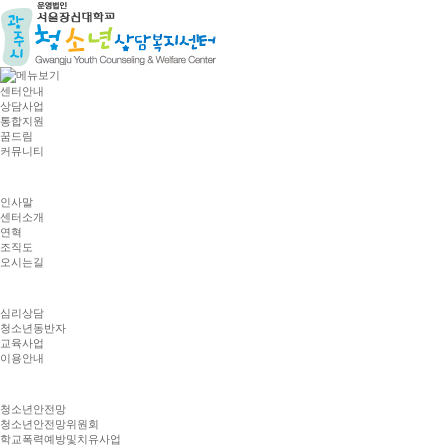
센터안내
상담사업
통합지원
꿈드림
커뮤니티
인사말
센터소개
연혁
조직도
오시는길
심리상담
청소년동반자
교육사업
이용안내
청소년안전망
청소년안전망위원회
학교폭력예방및치유사업