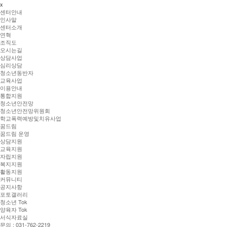
x
센터안내
인사말
센터소개
연혁
조직도
오시는길
상담사업
심리상담
청소년동반자
교육사업
이용안내
통합지원
청소년안전망
청소년안전망위원회
학교폭력예방및치유사업
꿈드림
꿈드림 운영
상담지원
교육지원
자립지원
복지지원
활동지원
커뮤니티
공지사항
포토갤러리
청소년 Tok
양육자 Tok
서식자료실
문의 : 031-762-2219