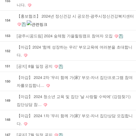
155
니다.
【홍보협조】 2024년 정신건강 시 공모전-광주시정신건강복지센터
154
[광주시꿈드림] 2024 숲체험 가을힐링캠프 참여자 모집
153
【마감】2024 '함께 성장하는 우리' 부모교육에 여러분을 초대합니
152
다.
[공지] 8월 일정 공지
151
【마감】 2024 2차 '우리 함께 가(家)' 부모-자녀 집단프로그램 참여
150
자를모집합니…
【마감】 2024 청소년 교육 및 집단 '날 사랑할 수박에' (강점찾기)
149
집단상담 참…
【마감】 2024 1차 '우리 함께 가(家)' 부모-자녀 집단상담 모집합니
148
다.
[공지] 7월 일정 공지
147