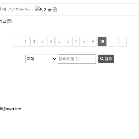
“함께 성장하는 우…
1
2
3
4
5
6
7
8
9
10
검색
388@naver.com