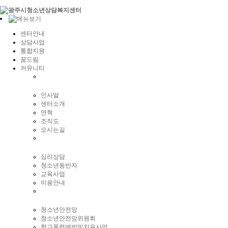
센터안내
상담사업
통합지원
꿈드림
커뮤니티
인사말
센터소개
연혁
조직도
오시는길
심리상담
청소년동반자
교육사업
이용안내
청소년안전망
청소년안전망위원회
학교폭력예방및치유사업