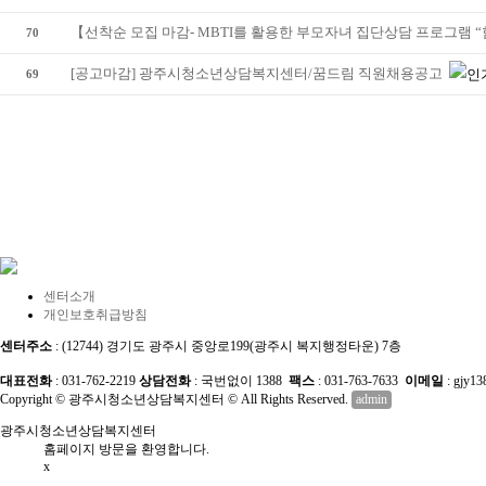
【선착순 모집 마감- MBTI를 활용한 부모자녀 집단상담 프로그램 
70
[공고마감] 광주시청소년상담복지센터/꿈드림 직원채용공고
69
처음
다음
맨끝
센터소개
개인보호취급방침
센터주소
: (12744) 경기도 광주시 중앙로199(광주시 복지행정타운) 7층
대표전화
: 031-762-2219
상담전화
: 국번없이 1388
팩스
: 031-763-7633
이메일
: gjy1
Copyright © 광주시청소년상담복지센터 © All Rights Reserved.
admin
광주시청소년상담복지센터
홈페이지 방문을 환영합니다.
x