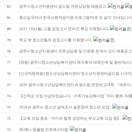
광주시청소년지원센터 꿈드림 전문상담원 채용공고
82
중도입국자녀 한국사회적응지원 프로그램'따로 또 같이' 안내입니다
81
2021 1차(4월) 고졸 검정고시 온라인 특강 지원합니다
80
학교 밖 청소년들의 검정고시를 지원합니다
79
광주시청소년지원센터 전문상담원 및 다문화 한국어 강사 채용공
78
[채용] 광주시청소년상담복지센터 육아휴직 대체인력 및 동반자(시
77
[신규직원채용] 청소년상담복지센터/청소년지원센터꿈드림 신규
76
2020 광주시청소년상담복지센터 & 꿈드림 운영보고대회 『새로이
75
【선착순 모집 마감되었습니다. -가족기능강화사업 "우리 함께 가(家
74
2020년 광주시 청소년 실태조사 설문참여 청소년 모집!
73
【교육 모집 종료- "아이와 함께 성장하는 부모교육 모집 중】
72
제3회 e-꿈울림 진로페스티벌
71