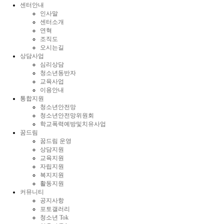
센터안내
인사말
센터소개
연혁
조직도
오시는길
상담사업
심리상담
청소년동반자
교육사업
이용안내
통합지원
청소년안전망
청소년안전망위원회
학교폭력예방및치유사업
꿈드림
꿈드림 운영
상담지원
교육지원
자립지원
복지지원
활동지원
커뮤니티
공지사항
포토갤러리
청소년 Tok