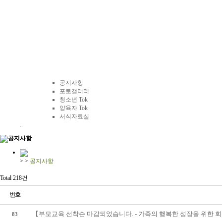
커뮤니티
공지사항
포토갤러리
청소년 Tok
양육자 Tok
서식자료실
..
공지사항
>
>
공지사항
Total 218건
번호
【부모교육 선착순 마감되었습니다. - 가족의 행복한 성장을 위한 
83