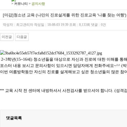
>
커뮤니티
>
공지사항
[마감]청소년 교육 (나만의 진로설계를 위한 진로교육 '나를 찾는 여행')
작성자 :
최고관리자
작성일 :
18-08-03 19:39
조회 :
8,133회
댓글 :
0건
이전글
다음글
본문
2~3학년(15~16세) 청소년들을 대상으로 자신과 진로에 대한 이해를 
포스터 내용 보시고 문의사항이 있으시면 담당자에게 전화주세요~^^ (박한솔 
이번 여름방학동안 자신의 진로를 설계해보고 싶은 청소년들의 많은 참
** 교육 시작 전 센터에 내방하셔서 사전검사를 받으셔야 합니다. (성격검사
댓글목록