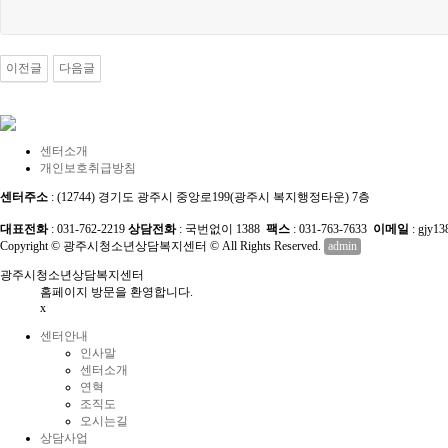
이전글
다음글
센터소개
개인보호취급방침
센터주소
: (12744) 경기도 광주시 중앙로199(광주시 복지행정타운) 7층
대표전화
: 031-762-2219
상담전화
: 국번없이 1388
팩스
: 031-763-7633
이메일
: gjy1
Copyright © 광주시청소년상담복지센터 © All Rights Reserved.
admin
광주시청소년상담복지센터
홈페이지 방문을 환영합니다.
x
센터안내
인사말
센터소개
연혁
조직도
오시는길
상담사업