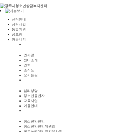
센터안내
상담사업
통합지원
꿈드림
커뮤니티
인사말
센터소개
연혁
조직도
오시는길
심리상담
청소년동반자
교육사업
이용안내
청소년안전망
청소년안전망위원회
학교폭력예방및치유사업