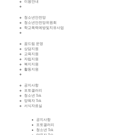
이용안내
청소년안전망
청소년안전망위원회
학교폭력예방및치유사업
꿈드림 운영
상담지원
교육지원
자립지원
복지지원
활동지원
공지사항
포토갤러리
청소년 Tok
양육자 Tok
서식자료실
커뮤니티
공지사항
포토갤러리
청소년 Tok