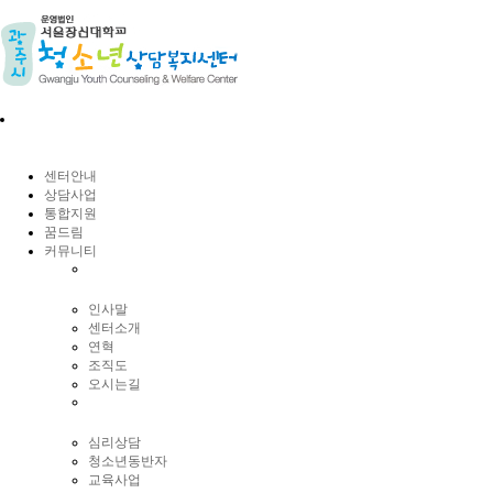
센터안내
상담사업
통합지원
꿈드림
커뮤니티
인사말
센터소개
연혁
조직도
오시는길
심리상담
청소년동반자
교육사업