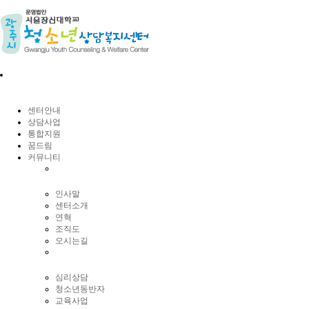
센터안내
상담사업
통합지원
꿈드림
커뮤니티
인사말
센터소개
연혁
조직도
오시는길
심리상담
청소년동반자
교육사업