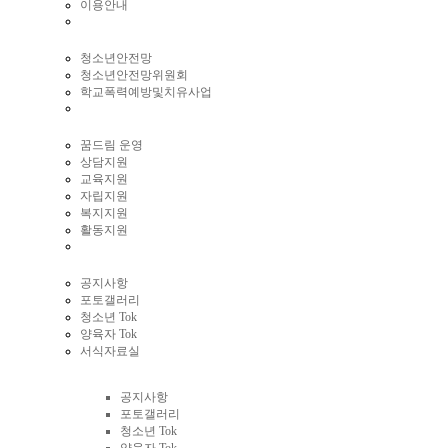
이용안내
청소년안전망
청소년안전망위원회
학교폭력예방및치유사업
꿈드림 운영
상담지원
교육지원
자립지원
복지지원
활동지원
공지사항
포토갤러리
청소년 Tok
양육자 Tok
서식자료실
커뮤니티
공지사항
포토갤러리
청소년 Tok