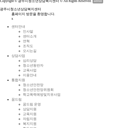
Copyright © 광주시청소년상담복지센터 © All Rights Reserved.
admin
광주시청소년상담복지센터
홈페이지 방문을 환영합니다.
x
센터안내
인사말
센터소개
연혁
조직도
오시는길
상담사업
심리상담
청소년동반자
교육사업
이용안내
통합지원
청소년안전망
청소년안전망위원회
학교폭력예방및치유사업
꿈드림
꿈드림 운영
상담지원
교육지원
자립지원
복지지원