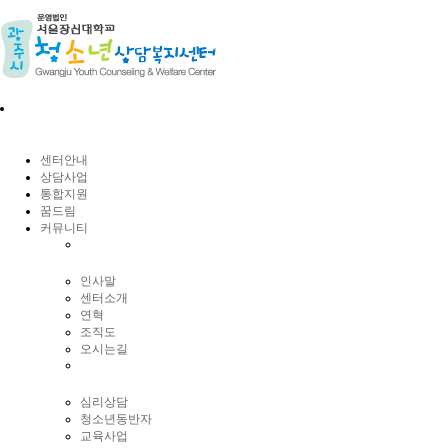
센터안내
상담사업
통합지원
꿈드림
커뮤니티
인사말
센터소개
연혁
조직도
오시는길
심리상담
청소년동반자
교육사업