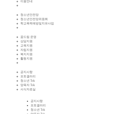
이용안내
청소년안전망
청소년안전망위원회
학교폭력예방및치유사업
꿈드림 운영
상담지원
교육지원
자립지원
복지지원
활동지원
공지사항
포토갤러리
청소년 Tok
양육자 Tok
서식자료실
커뮤니티
공지사항
포토갤러리
청소년 Tok