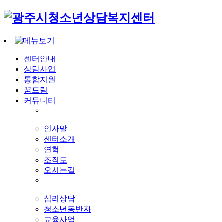
센터안내
상담사업
통합지원
꿈드림
커뮤니티
인사말
센터소개
연혁
조직도
오시는길
심리상담
청소년동반자
교육사업