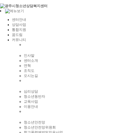
센터안내
상담사업
통합지원
꿈드림
커뮤니티
인사말
센터소개
연혁
조직도
오시는길
심리상담
청소년동반자
교육사업
이용안내
청소년안전망
청소년안전망위원회
학교폭력예방및치유사업